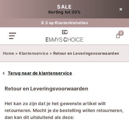
Ga
SALE
✕
naar
Korting tot 30%
de
inhoud
9.3 op KlantenVertellen
0
Home
>
Klantenservice
>
Retour en Leveringsvoorwaarden
Terug naar de klantenservice
Retour en Leveringsvoorwaarden
Het kan zo zijn dat je het gewenste artikel wilt
retourneren. Mocht je de bestelling willen retourneren,
dan kan dit uitsluitend als deze: