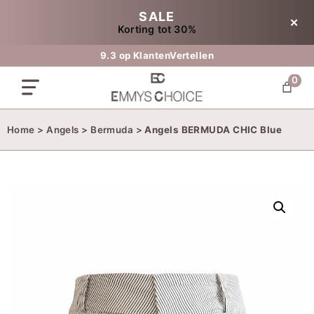
Ga
SALE
✕
naar
Korting tot 30%
de
inhoud
9.3 op KlantenVertellen
0
Home
>
Angels
>
Bermuda
>
Angels BERMUDA CHIC Blue