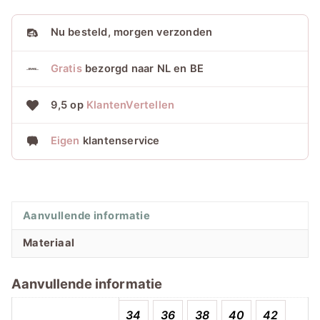
BERMUDA
CHIC
Nu
besteld, morgen verzonden
Blue
aantal
Gratis
bezorgd naar NL en BE
9,5 op
KlantenVertellen
Eigen
klantenservice
Aanvullende informatie
Materiaal
Aanvullende informatie
34
36
38
40
42