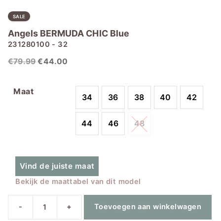
SALE
Angels BERMUDA CHIC Blue
231280100 - 32
Oorspronkelijke
Huidige
€
79.99
€
44.00
prijs
prijs
was:
is:
Maat
34
36
38
40
42
€79.99.
€44.00.
44
46
48
Vind de juiste maat
Bekijk de maattabel van dit model
-
+
Toevoegen aan winkelwagen
Angels