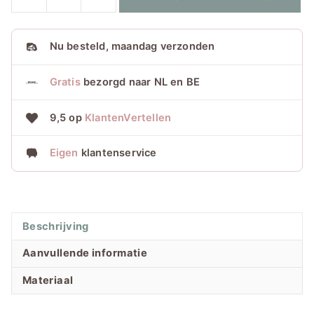
Angels
BERMUDA
TURN
Nu
besteld, maandag verzonden
UP
Lunar
Gratis
bezorgd naar NL en BE
rock
aantal
9,5 op
KlantenVertellen
Eigen
klantenservice
Beschrijving
Aanvullende informatie
Materiaal