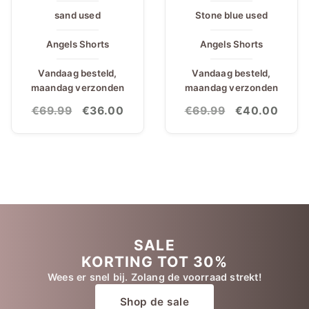
sand used
Stone blue used
Angels Shorts
Angels Shorts
Vandaag besteld,
Vandaag besteld,
maandag verzonden
maandag verzonden
Oorspronkelijke
Huidige
Oorspronkeli
Huidi
€
69.99
€
36.00
€
69.99
€
40.00
prijs
prijs
prijs
prijs
was:
is:
was:
is:
€69.99.
€36.00.
€69.99.
€40.
SALE
KORTING TOT 30%
Wees er snel bij. Zolang de voorraad strekt!
Shop de sale