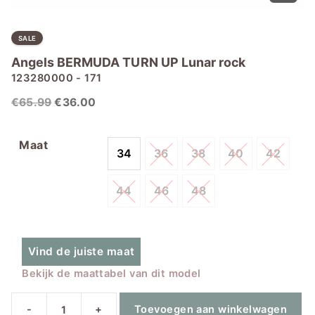
SALE
Angels BERMUDA TURN UP Lunar rock
123280000 - 171
Oorspronkelijke
Huidige
€
65.99
€
36.00
prijs
prijs
was:
is:
Maat
34
36
38
40
42
€65.99.
€36.00.
44
46
48
Vind de juiste maat
Bekijk de maattabel van dit model
-
+
Toevoegen aan winkelwagen