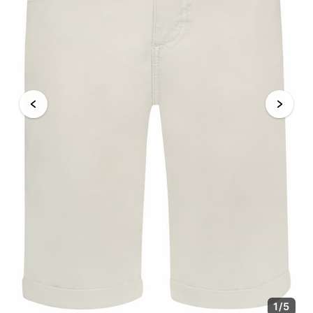
1
/
5