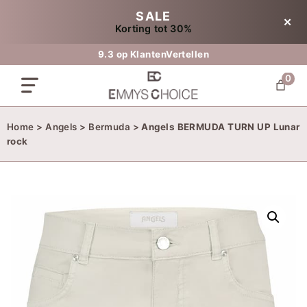
Ga
SALE
✕
naar
Korting tot 30%
de
inhoud
9.3 op KlantenVertellen
0
Home
>
Angels
>
Bermuda
>
Angels BERMUDA TURN UP Lunar
rock