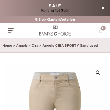
Ga
SALE
✕
naar
Korting tot 30%
de
inhoud
9.3 op KlantenVertellen
0
Home
>
Angels
>
Cira
>
Angels CIRA SPORTY Sand used