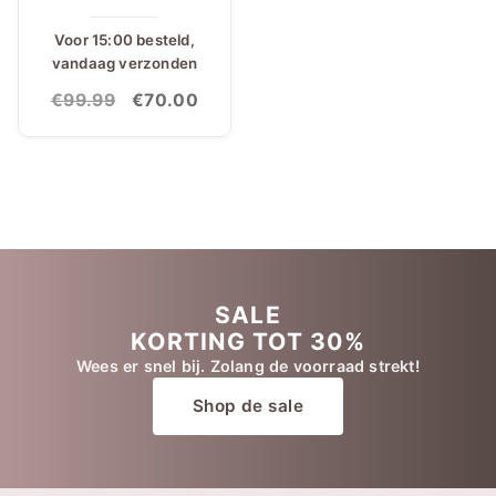
Voor 15:00 besteld,
vandaag verzonden
Oorspronkelijke
Huidige
€
99.99
€
70.00
prijs
prijs
was:
is:
€99.99.
€70.00.
SALE
KORTING TOT 30%
Wees er snel bij. Zolang de voorraad strekt!
Shop de sale