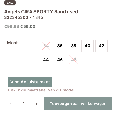
SALE
Angels CIRA SPORTY Sand used
332345300 - 4845
Oorspronkelijke
Huidige
€
99.99
€
56.00
prijs
prijs
was:
is:
Maat
34
36
38
40
42
€99.99.
€56.00.
44
46
48
Vind de juiste maat
Bekijk de maattabel van dit model
-
+
Toevoegen aan winkelwagen
Angels
CIRA