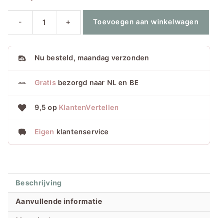
-
+
Toevoegen aan winkelwagen
Angels
LARA
Eucalyptus
Nu
besteld, maandag verzonden
aantal
Gratis
bezorgd naar NL en BE
9,5 op
KlantenVertellen
Eigen
klantenservice
Beschrijving
Aanvullende informatie