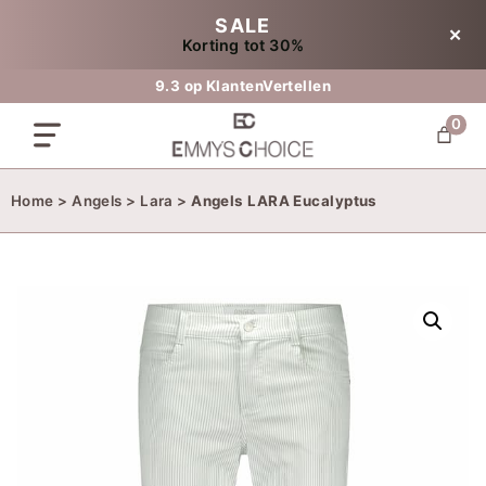
Ga
SALE
✕
naar
Korting tot 30%
de
inhoud
Eigen klantenservice
0
Home
>
Angels
>
Lara
>
Angels LARA Eucalyptus