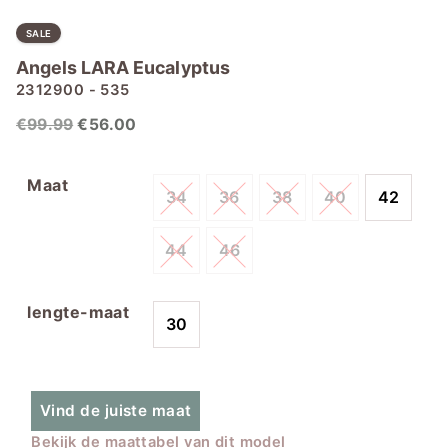
SALE
Angels LARA Eucalyptus
2312900 - 535
Oorspronkelijke
Huidige
€
99.99
€
56.00
prijs
prijs
was:
is:
Maat
34
36
38
40
42
€99.99.
€56.00.
44
46
lengte-maat
30
Vind de juiste maat
Bekijk de maattabel van dit model