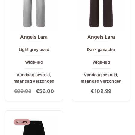
Angels Lara
Angels Lara
Light grey used
Dark ganache
Wide-leg
Wide-leg
Vandaag besteld,
Vandaag besteld,
maandag verzonden
maandag verzonden
Oorspronkelijke
Huidige
€
99.99
€
56.00
€
109.99
prijs
prijs
was:
is:
€99.99.
€56.00.
NIEUW